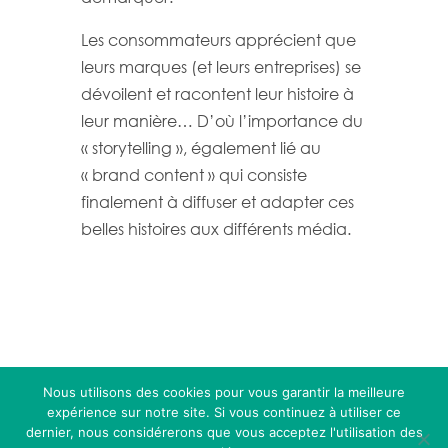
Les consommateurs apprécient que
leurs marques (et leurs entreprises) se
dévoilent et racontent leur histoire à
leur manière… D’où l’importance du
« storytelling », également lié au
« brand content » qui consiste
finalement à diffuser et adapter ces
belles histoires aux différents média.
Nous utilisons des cookies pour vous garantir la meilleure
2026
Made with Curiosity | Tous droits réservés
expérience sur notre site. Si vous continuez à utiliser ce
|
Mentions légales
dernier, nous considérerons que vous acceptez l'utilisation des