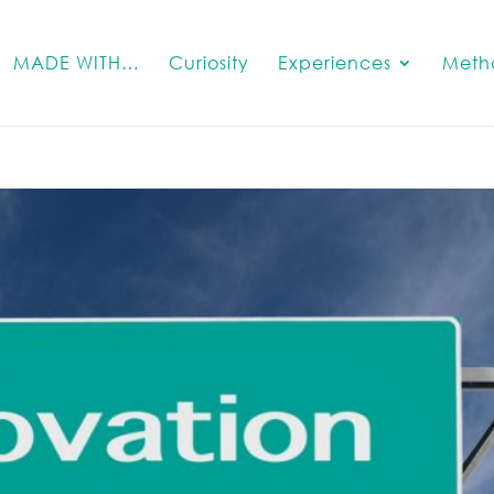
MADE WITH…
Curiosity
Experiences
Meth