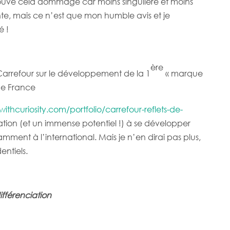
trouve cela dommage car moins singulière et moins
te, mais ce n’est que mon humble avis et je
é !
ère
refour sur le développement de la 1
« marque
 de France
hcuriosity.com/portfolio/carrefour-reflets-de-
tion (et un immense potentiel !) à se développer
mment à l’international. Mais je n’en dirai pas plus,
entiels.
ifférenciation